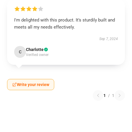
I'm delighted with this product. It’s sturdily built and
meets all my needs effectively.
Sep 7, 2024
Charlotte
C
Verified owner
Write your review
1
/
1