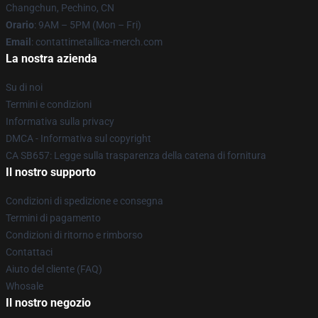
Changchun, Pechino, CN
Orario
: 9AM – 5PM (Mon – Fri)
Email
: contattimetallica-merch.com
La nostra azienda
Su di noi
Termini e condizioni
Informativa sulla privacy
DMCA - Informativa sul copyright
CA SB657: Legge sulla trasparenza della catena di fornitura
Il nostro supporto
Condizioni di spedizione e consegna
Termini di pagamento
Condizioni di ritorno e rimborso
Contattaci
Aiuto del cliente (FAQ)
Whosale
Il nostro negozio