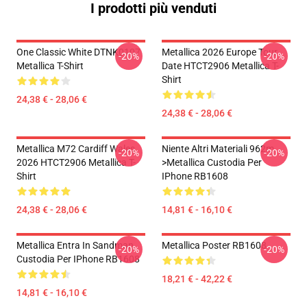
I prodotti più venduti
One Classic White DTNK0107
Metallica 2026 Europe Tour
-20%
-20%
Metallica T-Shirt
Date HTCT2906 Metallica T-
Shirt
24,38 € - 28,06 €
24,38 € - 28,06 €
Metallica M72 Cardiff Wales
Niente Altri Materiali 962m
-20%
-20%
2026 HTCT2906 Metallica T-
>metallica Custodia Per
Shirt
IPhone RB1608
24,38 € - 28,06 €
14,81 € - 16,10 €
Metallica Entra In Sandman
Metallica Poster RB1608
-20%
-20%
Custodia Per IPhone RB1608
18,21 € - 42,22 €
14,81 € - 16,10 €