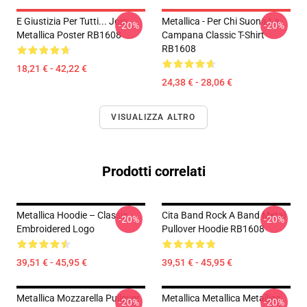
E Giustizia Per Tutti... Jojo
Metallica - Per Chi Suona La
-20%
-20%
Metallica Poster RB1608
Campana Classic T-Shirt
RB1608
18,21 € - 42,22 €
24,38 € - 28,06 €
VISUALIZZA ALTRO
Prodotti correlati
Metallica Hoodie – Classic
Cita Band Rock A Band Metal
-20%
-20%
Embroidered Logo
Pullover Hoodie RB1608
39,51 € - 45,95 €
39,51 € - 45,95 €
Metallica Mozzarella Pullover
Metallica Metallica Metallica
-20%
-20%