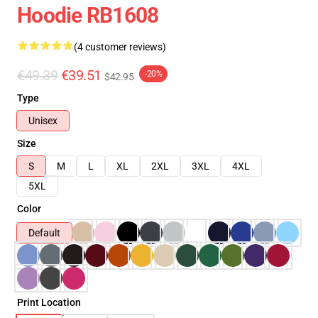
Hoodie RB1608
(4 customer reviews)
€49.39
€39.51
-20%
$42.95
Type
Unisex
Size
S
M
L
XL
2XL
3XL
4XL
5XL
Color
Default
Print Location