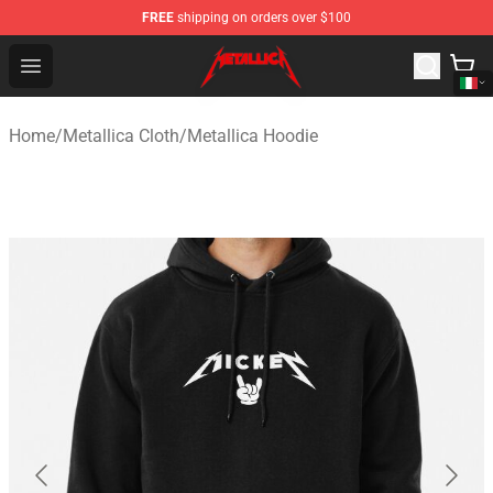
FREE
shipping on orders over $100
Metallica Store - Official Metallica Merchandise Shop
Open menu
Home
/
Metallica Cloth
/
Metallica Hoodie