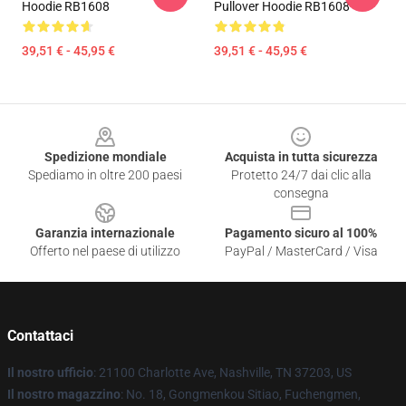
Hoodie RB1608
Pullover Hoodie RB1608
39,51 € - 45,95 €
39,51 € - 45,95 €
Footer
Spedizione mondiale
Acquista in tutta sicurezza
Spediamo in oltre 200 paesi
Protetto 24/7 dai clic alla
consegna
Garanzia internazionale
Pagamento sicuro al 100%
Offerto nel paese di utilizzo
PayPal / MasterCard / Visa
Contattaci
Il nostro ufficio
: 21100 Charlotte Ave, Nashville, TN 37203, US
Il nostro magazzino
: No. 18, Gongmenkou Sitiao, Fuchengmen,