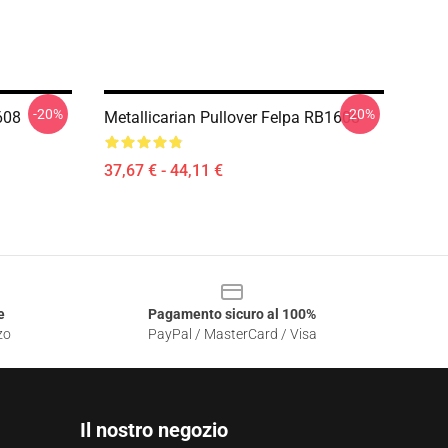
-20%
-20%
608
Metallicarian Pullover Felpa RB1608
37,67 € - 44,11 €
e
Pagamento sicuro al 100%
zo
PayPal / MasterCard / Visa
Il nostro negozio