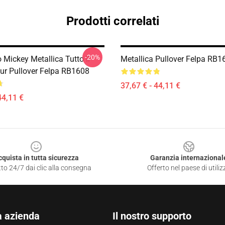
Prodotti correlati
-20%
Mickey Metallica Tutto Il
Metallica Pullover Felpa RB1
r Pullover Felpa RB1608
37,67 € - 44,11 €
44,11 €
cquista in tutta sicurezza
Garanzia internazional
to 24/7 dai clic alla consegna
Offerto nel paese di utiliz
a azienda
Il nostro supporto