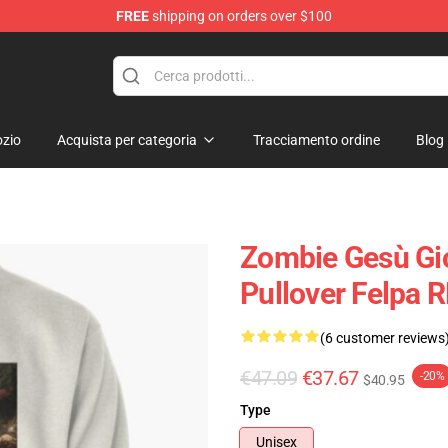
FREE
shipping on orders over $100
zio
Acquista per categoria
Tracciamento ordine
Blog
Zombie Gesù Gio
Pullover Felpa 
(6 customer reviews
€47.09
€37.67
-20%
$40.95
Type
Unisex