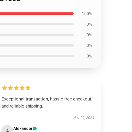
100%
0%
0%
0%
0%
Exceptional transaction, hassle-free checkout,
and reliable shipping.
Nov 29, 2024
Alexander
A