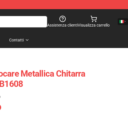
Assistenza clienti
Visualizza carrello
Contatti
care Metallica Chitarra
RB1608
)