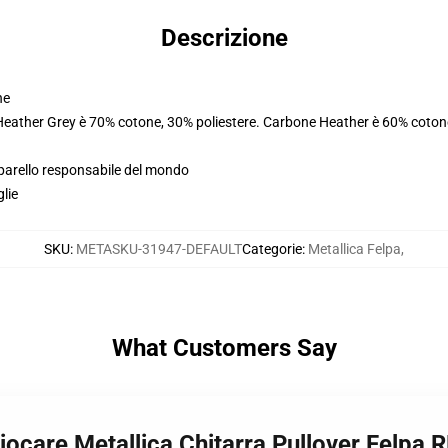
Descrizione
ne
 Heather Grey è 70% cotone, 30% poliestere. Carbone Heather è 60% coton
pparello responsabile del mondo
glie
SKU
:
METASKU-31947-DEFAULT
Categorie
:
Metallica Felpa
,
What Customers Say
iocare Metallica Chitarra Pullover Felpa