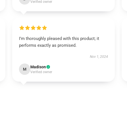
Verified owner
I’m thoroughly pleased with this product; it
performs exactly as promised.
Nov 1, 2024
Madison
M
Verified owner