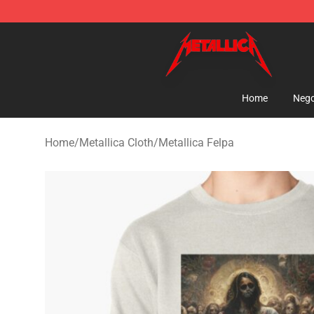
Metallica Store - Official Metallica Merchandise Shop
Home
Nego
Home
/
Metallica Cloth
/
Metallica Felpa