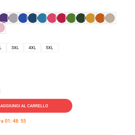
L
3XL
4XL
5XL
e
AGGIUNGI AL CARRELLO
tra
01
:
48
:
53