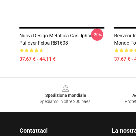
-20%
Nuovi Design Metallica Casi Iphone
Benvenuto 
Pullover Felpa RB1608
Mondo Tou
37,67 € - 44,11 €
37,67 € - 
Footer
Spedizione mondiale
A
Spediamo in oltre 200 paesi
Protet
Contattaci
La nostr