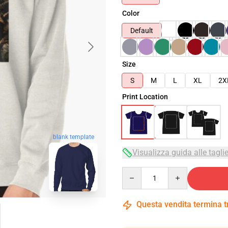
Color
Default
Size
S
M
L
XL
2X
Print Location
blank template
Visualizza guida alle tagli
Quantity
Questa vendita termina 