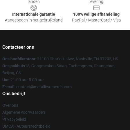
landen
levering
Internationale garantie
100% veilige afhandeling
Aangeboden in het gebruiksland
PayPal / MasterCard / Visa
Contacteer ons
Ons hoofdkantoor
: 21100 Charlotte Ave, Nashville, TN 37203, US
Ons pakhuis
18, Gongmenkou Sitiao, Fuchengmen, Changchun,
Beijing, CN
Uur
: 21.00 uur 5.00 uur
E-mail
: contact@metallica-merch.com
Ons bedrijf
Over ons
Algemene voorwaarden
Privacybeleid
DMCA - Auteursrechtbeleid