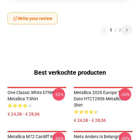
Write your review
1
/
2
Best verkochte producten
One Classic White DTNK0107
Metallica 2026 Europe Tour
-20%
-20%
Metallica T-Shirt
Date HTCT2906 Metallica T-
Shirt
€ 24,38 - € 28,06
€ 24,38 - € 28,06
Metallica M72 Cardiff Wales
Niets Anders Is Belangrijk
-20%
-20%