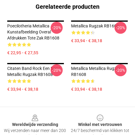
Gerelateerde producten
Poecilotheria Metallica
Metallica Rugzak RB1608
-20%
-20%
Kunstafbeelding Overal
Afdrukken Tote Zak RB1608
€ 33,94 - € 38,18
€ 22,95 - € 27,55
Citaten Band Rock Een Band
Metallica Metallica Rugzak
-20%
-20%
Metallic Rugzak RB1608
RB1608
€ 33,94 - € 38,18
€ 33,94 - € 38,18
Footer
Wereldwijde verzending
Winkel met vertrouwen
Wij verzenden naar meer dan 200
24/7 beschermd van klikken tot