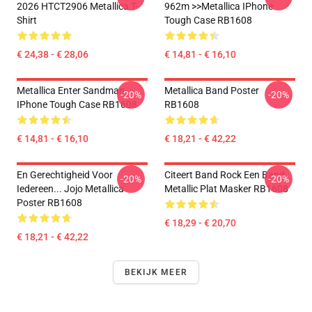
2026 HTCT2906 Metallica T-
962m >>metallica IPhone
Shirt
Tough Case RB1608
€ 24,38 - € 28,06
€ 14,81 - € 16,10
Metallica Enter Sandman
Metallica Band Poster
-20%
-20%
IPhone Tough Case RB1608
RB1608
€ 14,81 - € 16,10
€ 18,21 - € 42,22
En Gerechtigheid Voor
Citeert Band Rock Een Band
-20%
-20%
Iedereen... Jojo Metallica
Metallic Plat Masker RB1608
Poster RB1608
€ 18,29 - € 20,70
€ 18,21 - € 42,22
BEKIJK MEER