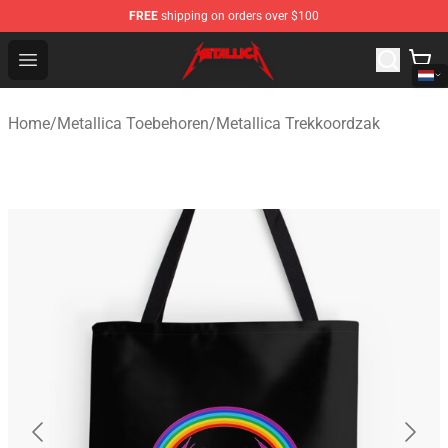
FREE
shipping on orders over $100
Metallica Store - Official Metallica Merchandise Shop
Open menu
Home
/
Metallica Toebehoren
/
Metallica Trekkoordzak