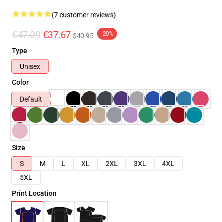
(7 customer reviews)
€47.09
€37.67
-20%
$40.95
Type
Unisex
Color
Default
Size
S
M
L
XL
2XL
3XL
4XL
5XL
Print Location