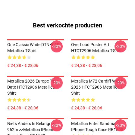
Best verkochte producten
One Classic White DTNK0107
OverLoad Poster Art
-20%
-20%
Metallica T-Shirt
HTCT2906 Metallica T-Shirt
€ 24,38 - € 28,06
€ 24,38 - € 28,06
Metallica 2026 Europe Tour
Metallica M72 Cardiff Wales
-20%
-20%
Date HTCT2906 Metallica T-
2026 HTCT2906 Metallica T-
Shirt
Shirt
€ 24,38 - € 28,06
€ 24,38 - € 28,06
Niets Anders Is Belangrijk
Metallica Enter Sandman
-20%
-20%
962m >>metallica IPhone
IPhone Tough Case RB1608