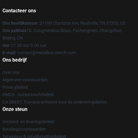
Contacteer ons
Ons hoofdkantoor
: 21100 Charlotte Ave, Nashville, TN 37203, US
Ons pakhuis
18, Gongmenkou Sitiao, Fuchengmen, Changchun,
Beijing, CN
Uur
: 21.00 uur 5.00 uur
E-mail
: contact@metallica-merch.com
Ons bedrijf
Over ons
Algemene voorwaarden
Privacybeleid
DMCA - Auteursrechtbeleid
CA SB657: Transparantiewet voor de toeleveringsketen
Onze steun
Verzend- en leveringsbeleid
Betalingsvoorwaarden
Teruggave & terugbetalingsbeleid