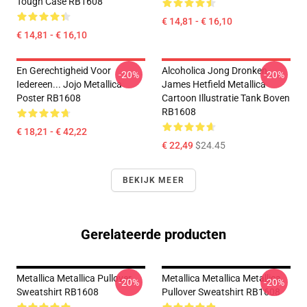
Tough Case RB1608
€ 14,81 - € 16,10
€ 14,81 - € 16,10
En Gerechtigheid Voor
Alcoholica Jong Dronken
-20%
-20%
Iedereen... Jojo Metallica
James Hetfield Metallica
Poster RB1608
Cartoon Illustratie Tank Boven
RB1608
€ 18,21 - € 42,22
€ 22,49
$24.45
BEKIJK MEER
Gerelateerde producten
Metallica Metallica Pullover
Metallica Metallica Metallica
-20%
-20%
Sweatshirt RB1608
Pullover Sweatshirt RB1608