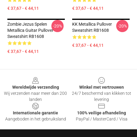
€ 37,67 - € 44,11
€ 37,67 - € 44,11
Zombie Jezus Spelen
KK Metallica Pullover
-20%
-20%
Metallica Guitar Pullover
Sweatshirt RB1608
Sweatshirt RB1608
€ 37,67 - € 44,11
€ 37,67 - € 44,11
Footer
Wereldwijde verzending
Winkel met vertrouwen
Wij verzenden naar meer dan 200
24/7 beschermd van klikken tot
landen
levering
Internationale garantie
100% veilige afhandeling
Aangeboden in het gebruiksland
PayPal / MasterCard / Visa