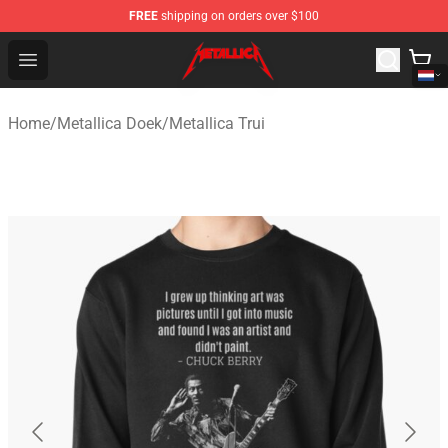
FREE
shipping on orders over $100
Metallica Store - Official Metallica Merchandise Shop
Open menu
Home
/
Metallica Doek
/
Metallica Trui