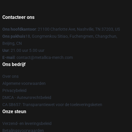
Contacteer ons
Ons hoofdkantoor
: 21100 Charlotte Ave, Nashville, TN 37203, US
Ons pakhuis
18, Gongmenkou Sitiao, Fuchengmen, Changchun,
Beijing, CN
Uur
: 21.00 uur 5.00 uur
E-mail
: contact@metallica-merch.com
Ons bedrijf
Over ons
Algemene voorwaarden
Privacybeleid
DMCA - Auteursrechtbeleid
CA SB657: Transparantiewet voor de toeleveringsketen
Onze steun
Verzend- en leveringsbeleid
Betalingsvoorwaarden