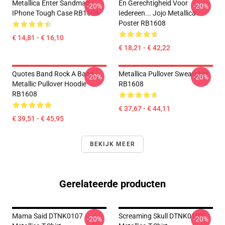
Metallica Enter Sandman
En Gerechtigheid Voor
-20%
-20%
IPhone Tough Case RB1608
Iedereen... Jojo Metallica
Poster RB1608
€ 14,81 - € 16,10
€ 18,21 - € 42,22
Quotes Band Rock A Band
Metallica Pullover Sweatshirt
-20%
-20%
Metallic Pullover Hoodie
RB1608
RB1608
€ 37,67 - € 44,11
€ 39,51 - € 45,95
BEKIJK MEER
Gerelateerde producten
Mama Said DTNK0107
Screaming Skull DTNK0107
-20%
-20%