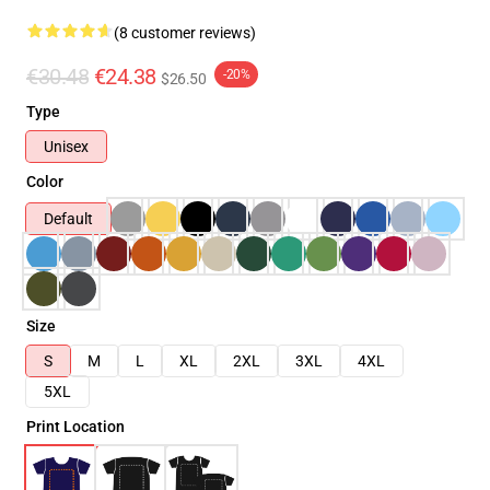
(8 customer reviews)
€30.48
€24.38
-20%
$26.50
Type
Unisex
Color
Default
Size
S
M
L
XL
2XL
3XL
4XL
5XL
Print Location