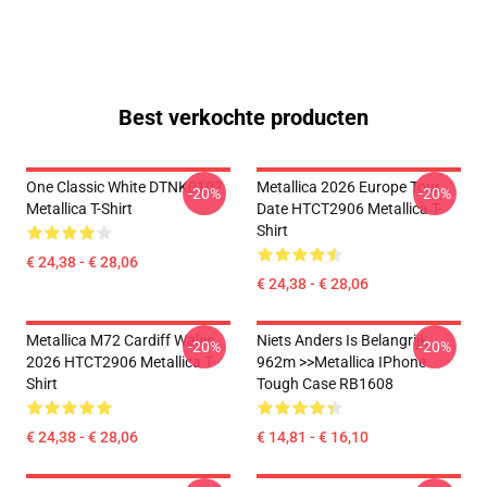
Best verkochte producten
One Classic White DTNK0107
Metallica 2026 Europe Tour
-20%
-20%
Metallica T-Shirt
Date HTCT2906 Metallica T-
Shirt
€ 24,38 - € 28,06
€ 24,38 - € 28,06
Metallica M72 Cardiff Wales
Niets Anders Is Belangrijk
-20%
-20%
2026 HTCT2906 Metallica T-
962m >>metallica IPhone
Shirt
Tough Case RB1608
€ 24,38 - € 28,06
€ 14,81 - € 16,10