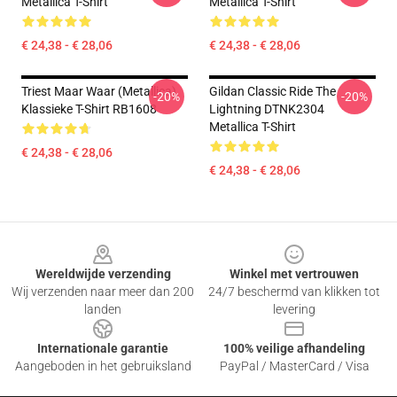
Metallica T-Shirt
Metallica T-Shirt
€ 24,38 - € 28,06
€ 24,38 - € 28,06
Triest Maar Waar (Metallica)
Gildan Classic Ride The
-20%
-20%
Klassieke T-Shirt RB1608
Lightning DTNK2304
Metallica T-Shirt
€ 24,38 - € 28,06
€ 24,38 - € 28,06
Footer
Wereldwijde verzending
Winkel met vertrouwen
Wij verzenden naar meer dan 200
24/7 beschermd van klikken tot
landen
levering
Internationale garantie
100% veilige afhandeling
Aangeboden in het gebruiksland
PayPal / MasterCard / Visa