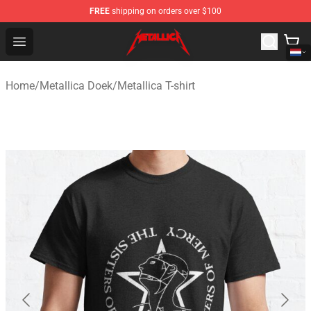
FREE
shipping on orders over $100
Metallica Store - Official Metallica Merchandise Shop
Open menu
Home
/
Metallica Doek
/
Metallica T-shirt