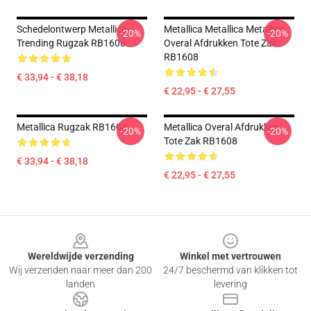
Schedelontwerp Metallica
Metallica Metallica Metallica
-20%
-20%
Trending Rugzak RB1608
Overal Afdrukken Tote Zak
RB1608
€ 33,94 - € 38,18
€ 22,95 - € 27,55
Metallica Rugzak RB1608
Metallica Overal Afdrukken
-20%
-20%
Tote Zak RB1608
€ 33,94 - € 38,18
€ 22,95 - € 27,55
Footer
Wereldwijde verzending
Winkel met vertrouwen
Wij verzenden naar meer dan 200
24/7 beschermd van klikken tot
landen
levering