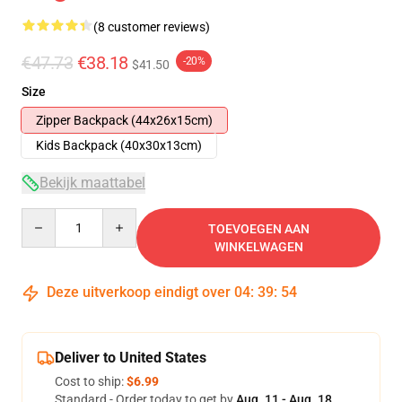
(8 customer reviews)
€47.73
€38.18
-20%
$41.50
Size
Zipper Backpack (44x26x15cm)
Kids Backpack (40x30x13cm)
Bekijk maattabel
Quantity
TOEVOEGEN AAN
WINKELWAGEN
Deze uitverkoop eindigt over
04
:
39
:
54
Deliver to United States
Cost to ship:
$6.99
Standard - Order today to get by
Aug. 11 - Aug. 18