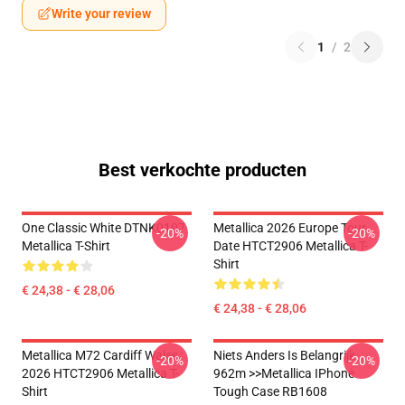
Write your review
1
/
2
Best verkochte producten
One Classic White DTNK0107
Metallica 2026 Europe Tour
-20%
-20%
Metallica T-Shirt
Date HTCT2906 Metallica T-
Shirt
€ 24,38 - € 28,06
€ 24,38 - € 28,06
Metallica M72 Cardiff Wales
Niets Anders Is Belangrijk
-20%
-20%
2026 HTCT2906 Metallica T-
962m >>metallica IPhone
Shirt
Tough Case RB1608