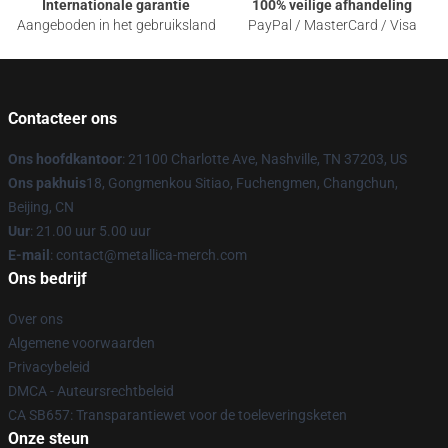
Internationale garantie
100% veilige afhandeling
Aangeboden in het gebruiksland
PayPal / MasterCard / Visa
Contacteer ons
Ons hoofdkantoor
: 21100 Charlotte Ave, Nashville, TN 37203, US
Ons pakhuis
18, Gongmenkou Sitiao, Fuchengmen, Changchun,
Beijing, CN
Uur
: 21.00 uur 5.00 uur
E-mail
: contact@metallica-merch.com
Ons bedrijf
Over ons
Algemene voorwaarden
Privacybeleid
DMCA - Auteursrechtbeleid
CA SB657: Transparantiewet voor de toeleveringsketen
Onze steun