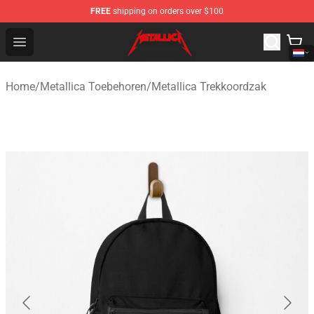
FREE
shipping on orders over $100
Metallica Store - Official Metallica Merchandise Shop
Open menu
Home
/
Metallica Toebehoren
/
Metallica Trekkoordzak