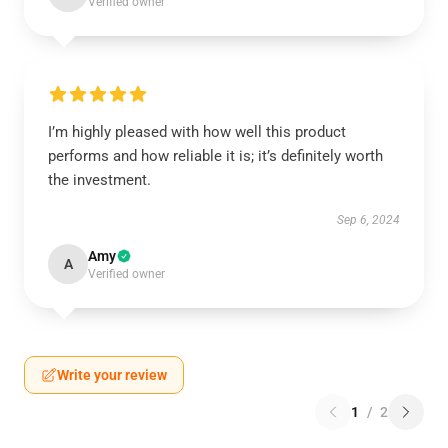
Verified owner
I’m highly pleased with how well this product
performs and how reliable it is; it’s definitely worth
the investment.
Sep 6, 2024
Amy
A
Verified owner
Write your review
1
/
2