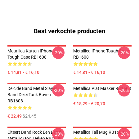
Best verkochte producten
Metallica Katten IPhone
Metallica IPhone Tough Case
-20%
-20%
Tough Case RB1608
RB1608
€ 14,81 - € 16,10
€ 14,81 - € 16,10
Deicide Band Metal Slayer
Metallica Plat Masker RB1608
-20%
-20%
Band Deici Tank Boven
RB1608
€ 18,29 - € 20,70
€ 22,49
$24.45
Citeert Band Rock Een Band
Metallica Tall Mug RB1608
-20%
-20%
Metallic Gooi Deken RB1608