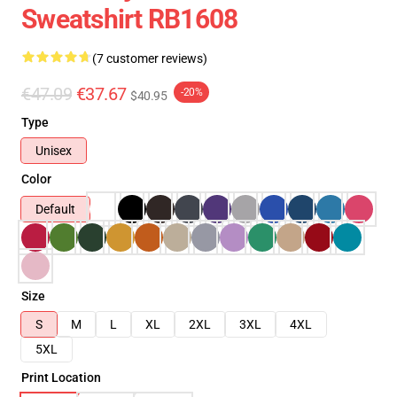
Sweatshirt RB1608
(7 customer reviews)
€47.09
€37.67
-20%
$40.95
Type
Unisex
Color
Default
Size
S
M
L
XL
2XL
3XL
4XL
5XL
Print Location