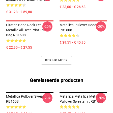
€ 23,00 - € 26,68
€ 31,28 - € 59,80
Citaten Band Rock Een Band
Metallica Pullover Hoodie
-20%
-20%
Metallic All Over Print Tote
RB1608
Bag RB1608
€ 39,51 - € 45,95
€ 22,95 - € 27,55
BEKIJK MEER
Gerelateerde producten
Metallica Pullover Sweatshirt
Metallica Metallica Metallica
-20%
-20%
RB1608
Pullover Sweatshirt RB1608