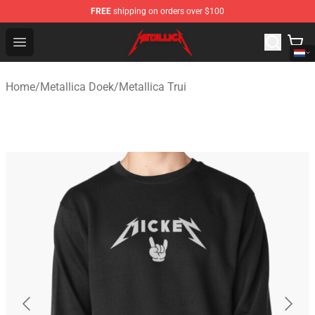
FREE
shipping on orders over $100
Metallica Store - Official Metallica Merchandise Shop
Open menu
Home
/
Metallica Doek
/
Metallica Trui