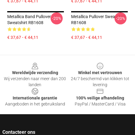
€ 37,67 - € 44,11
€ 37,67 - € 44,11
Metallica Band Pullover
Metallica Pullover Sweatshirt
-20%
-20%
Sweatshirt RB1608
RB1608
€ 37,67 - € 44,11
€ 37,67 - € 44,11
Footer
Wereldwijde verzending
Winkel met vertrouwen
Wij verzenden naar meer dan 200
24/7 beschermd van klikken tot
landen
levering
Internationale garantie
100% veilige afhandeling
Aangeboden in het gebruiksland
PayPal / MasterCard / Visa
Contacteer ons