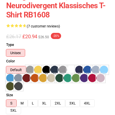
Neurodivergent Klassisches T-
Shirt RB1608
(7 customer reviews)
£26.17
£20.94
-20%
$26.50
Type
Unisex
Color
Default
Size
S
M
L
XL
2XL
3XL
4XL
5XL