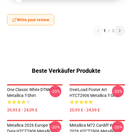
Write your review
1
/
2
Beste Verkäufer Produkte
One Classic White DTNK0107
OverLoad Poster Art
-20%
-20%
Metallica T-Shirt
HTCT2906 Metallica T-Shirt
20,93 £ - 24,09 £
20,93 £ - 24,09 £
Metallica 2026 Europe Tour
Metallica M72 Cardiff Wales
-20%
-20%
Date HTCT2906 Metallica T-
2026 HTCT2906 Metallica T-