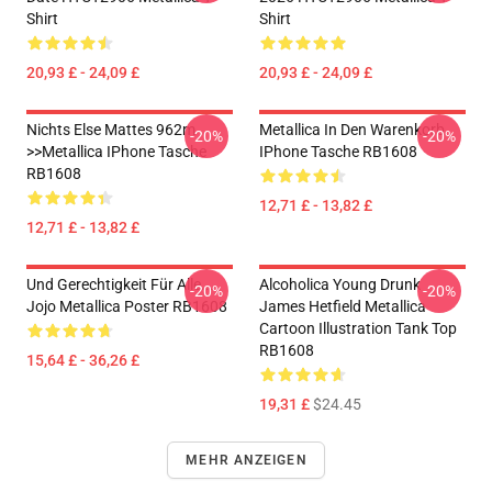
Shirt
Shirt
20,93 £ - 24,09 £
20,93 £ - 24,09 £
Nichts Else Mattes 962m
Metallica In Den Warenkorb
-20%
-20%
>>metallica IPhone Tasche
IPhone Tasche RB1608
RB1608
12,71 £ - 13,82 £
12,71 £ - 13,82 £
Und Gerechtigkeit Für Alle...
Alcoholica Young Drunk
-20%
-20%
Jojo Metallica Poster RB1608
James Hetfield Metallica
Cartoon Illustration Tank Top
RB1608
15,64 £ - 36,26 £
19,31 £
$24.45
MEHR ANZEIGEN