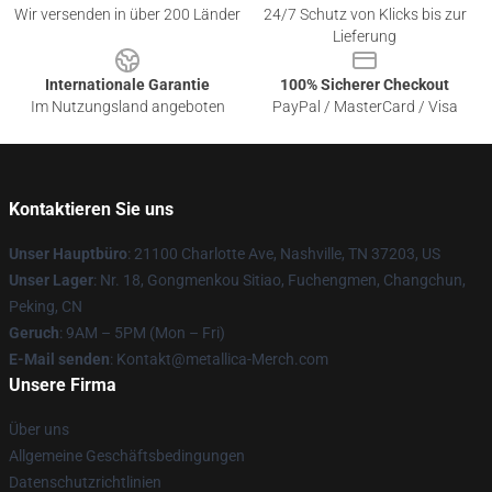
Wir versenden in über 200 Länder
24/7 Schutz von Klicks bis zur
Lieferung
Internationale Garantie
100% Sicherer Checkout
Im Nutzungsland angeboten
PayPal / MasterCard / Visa
Kontaktieren Sie uns
Unser Hauptbüro
: 21100 Charlotte Ave, Nashville, TN 37203, US
Unser Lager
: Nr. 18, Gongmenkou Sitiao, Fuchengmen, Changchun,
Peking, CN
Geruch
: 9AM – 5PM (Mon – Fri)
E-Mail senden
: Kontakt@metallica-Merch.com
Unsere Firma
Über uns
Allgemeine Geschäftsbedingungen
Datenschutzrichtlinien