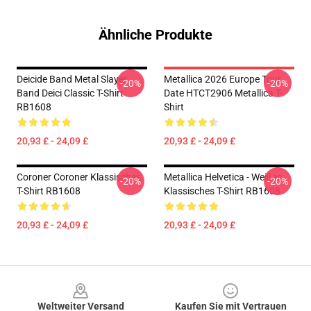
Ähnliche Produkte
Deicide Band Metal Slayer
Metallica 2026 Europe Tour
-20%
-20%
Band Deici Classic T-Shirt
Date HTCT2906 Metallica T-
RB1608
Shirt
20,93 £ - 24,09 £
20,93 £ - 24,09 £
Coroner Coroner Klassisches
Metallica Helvetica - Weißes
-20%
-20%
T-Shirt RB1608
Klassisches T-Shirt RB1608
20,93 £ - 24,09 £
20,93 £ - 24,09 £
Footer
Weltweiter Versand
Kaufen Sie mit Vertrauen