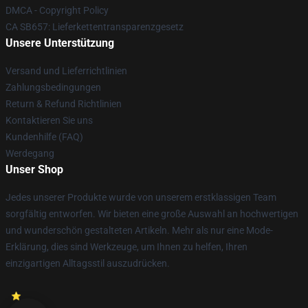
DMCA - Copyright Policy
CA SB657: Lieferkettentransparenzgesetz
Unsere Unterstützung
Versand und Lieferrichtlinien
Zahlungsbedingungen
Return & Refund Richtlinien
Kontaktieren Sie uns
Kundenhilfe (FAQ)
Werdegang
Unser Shop
Jedes unserer Produkte wurde von unserem erstklassigen Team
sorgfältig entworfen. Wir bieten eine große Auswahl an hochwertigen
und wunderschön gestalteten Artikeln. Mehr als nur eine Mode-
Erklärung, dies sind Werkzeuge, um Ihnen zu helfen, Ihren
einzigartigen Alltagsstil auszudrücken.