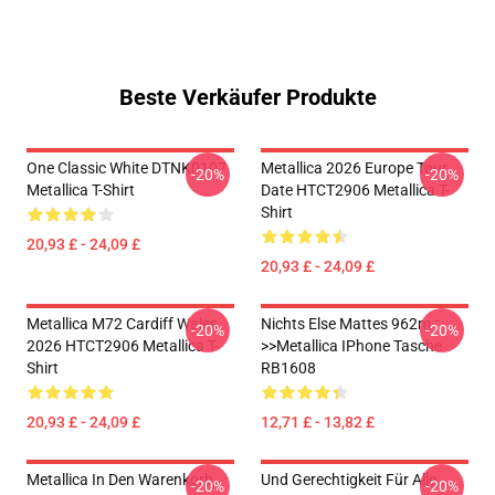
Beste Verkäufer Produkte
One Classic White DTNK0107
Metallica 2026 Europe Tour
-20%
-20%
Metallica T-Shirt
Date HTCT2906 Metallica T-
Shirt
20,93 £ - 24,09 £
20,93 £ - 24,09 £
Metallica M72 Cardiff Wales
Nichts Else Mattes 962m
-20%
-20%
2026 HTCT2906 Metallica T-
>>metallica IPhone Tasche
Shirt
RB1608
20,93 £ - 24,09 £
12,71 £ - 13,82 £
Metallica In Den Warenkorb
Und Gerechtigkeit Für Alle...
-20%
-20%