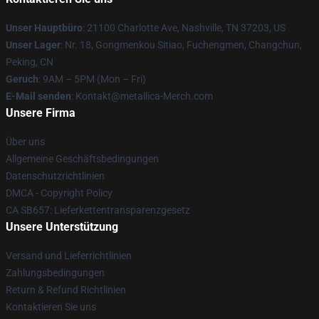
Unser Hauptbüro
: 21100 Charlotte Ave, Nashville, TN 37203, US
Unser Lager
: Nr. 18, Gongmenkou Sitiao, Fuchengmen, Changchun,
Peking, CN
Geruch
: 9AM – 5PM (Mon – Fri)
E-Mail senden
: Kontakt@metallica-Merch.com
Unsere Firma
Über uns
Allgemeine Geschäftsbedingungen
Datenschutzrichtlinien
DMCA - Copyright Policy
CA SB657: Lieferkettentransparenzgesetz
Unsere Unterstützung
Versand und Lieferrichtlinien
Zahlungsbedingungen
Return & Refund Richtlinien
Kontaktieren Sie uns