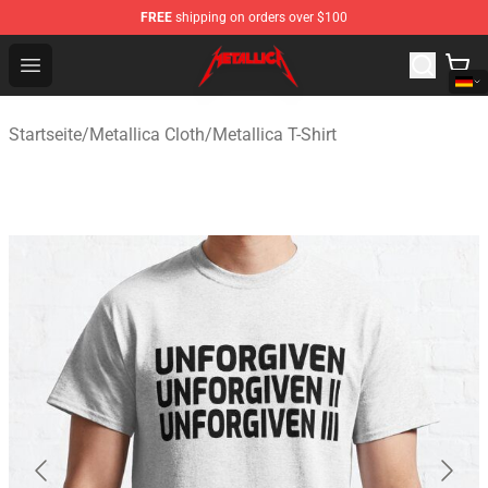
FREE
shipping on orders over $100
Metallica Store - Official Metallica Merchandise Shop
Open menu
Startseite
/
Metallica Cloth
/
Metallica T-Shirt