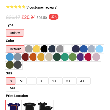
(7 customer reviews)
£26.17
£20.94
-20%
$26.50
Type
Unisex
Color
Default
Size
S
M
L
XL
2XL
3XL
4XL
5XL
Print Location