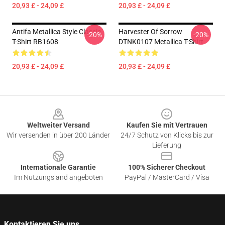
20,93 £ - 24,09 £
20,93 £ - 24,09 £
Antifa Metallica Style Classic
Harvester Of Sorrow
-20%
-20%
T-Shirt RB1608
DTNK0107 Metallica T-Shirt
20,93 £ - 24,09 £
20,93 £ - 24,09 £
Footer
Weltweiter Versand
Kaufen Sie mit Vertrauen
Wir versenden in über 200 Länder
24/7 Schutz von Klicks bis zur
Lieferung
Internationale Garantie
100% Sicherer Checkout
Im Nutzungsland angeboten
PayPal / MasterCard / Visa
Kontaktieren Sie uns