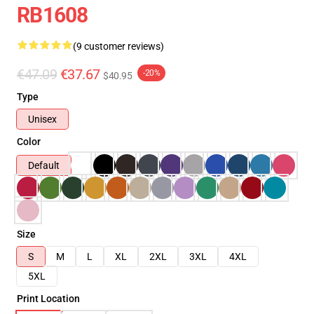
RB1608
(9 customer reviews)
€47.09
€37.67
-20%
$40.95
Type
Unisex
Color
Default
Size
S
M
L
XL
2XL
3XL
4XL
5XL
Print Location