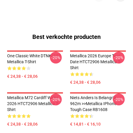
Best verkochte producten
One Classic White DTNK0107
Metallica 2026 Europe Tour
-20%
-20%
Metallica T-Shirt
Date HTCT2906 Metallica T-
Shirt
€ 24,38 - € 28,06
€ 24,38 - € 28,06
Metallica M72 Cardiff Wales
Niets Anders Is Belangrijk
-20%
-20%
2026 HTCT2906 Metallica T-
962m >>metallica IPhone
Shirt
Tough Case RB1608
€ 24,38 - € 28,06
€ 14,81 - € 16,10