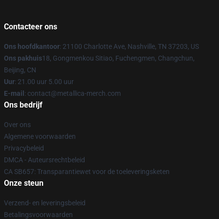
Contacteer ons
Ons hoofdkantoor
: 21100 Charlotte Ave, Nashville, TN 37203, US
Ons pakhuis
18, Gongmenkou Sitiao, Fuchengmen, Changchun,
Beijing, CN
Uur
: 21.00 uur 5.00 uur
E-mail
: contact@metallica-merch.com
Ons bedrijf
Over ons
Algemene voorwaarden
Privacybeleid
DMCA - Auteursrechtbeleid
CA SB657: Transparantiewet voor de toeleveringsketen
Onze steun
Verzend- en leveringsbeleid
Betalingsvoorwaarden