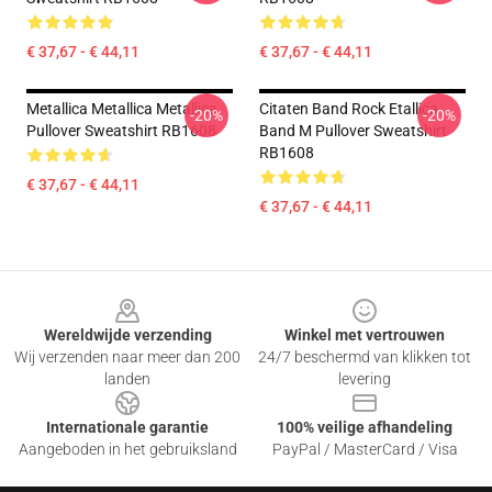
€ 37,67 - € 44,11
€ 37,67 - € 44,11
Metallica Metallica Metallica
Citaten Band Rock Etallica
-20%
-20%
Pullover Sweatshirt RB1608
Band M Pullover Sweatshirt
RB1608
€ 37,67 - € 44,11
€ 37,67 - € 44,11
Footer
Wereldwijde verzending
Winkel met vertrouwen
Wij verzenden naar meer dan 200
24/7 beschermd van klikken tot
landen
levering
Internationale garantie
100% veilige afhandeling
Aangeboden in het gebruiksland
PayPal / MasterCard / Visa