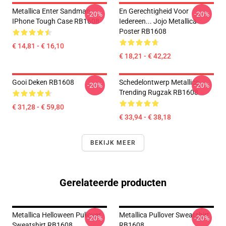
Metallica Enter Sandman
En Gerechtigheid Voor
-20%
-20%
IPhone Tough Case RB1608
Iedereen... Jojo Metallica
Poster RB1608
€ 14,81 - € 16,10
€ 18,21 - € 42,22
Gooi Deken RB1608
Schedelontwerp Metallica
-20%
-20%
Trending Rugzak RB1608
€ 31,28 - € 59,80
€ 33,94 - € 38,18
BEKIJK MEER
Gerelateerde producten
Metallica Helloween Pullover
Metallica Pullover Sweatshirt
-20%
-20%
Sweatshirt RB1608
RB1608