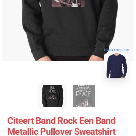
blank template
Citeert Band Rock Een Band
Metallic Pullover Sweatshirt