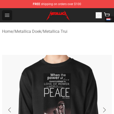
FREE
shipping on orders over $100
Metallica Store - Official Metallica Merchandise Shop
Open menu
Home
/
Metallica Doek
/
Metallica Trui